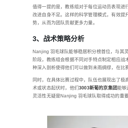
值得一提的是，教练组对于每位运动员表现进
改进自身不足。这样的科学管理模式，有效提
势，从而为团队贡献更多力量。
3、战术策略分析
Nanjing 羽毛球队能够稳居积分榜首位，
阶段，教练组会根据不同对手特点制定相应战
种深入剖析使得他们可以做到未雨绸缪，在比
同时，在具体比赛过程中，队伍也展现出了极
术或状态起伏时，他们
3003新葡的京集团
能够
灵活性无疑是Nanjing 羽毛球队取得成功的