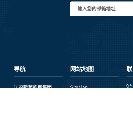
导航
网站地图
联
认识
新葡的京集团
SiteMap
 财
的京
产品汇总
团
资讯中心
首
提
公司服务
支