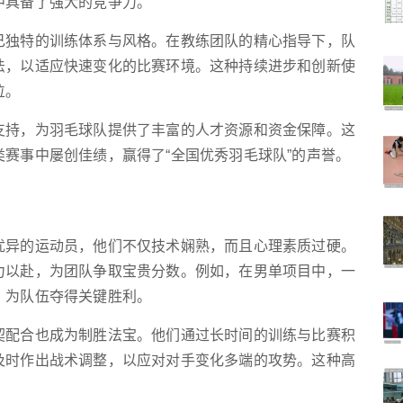
中具备了强大的竞争力。
己独特的训练体系与风格。在教练团队的精心指导下，队
法，以适应快速变化的比赛环境。这种持续进步和创新使
位。
支持，为羽毛球队提供了丰富的人才资源和资金保障。这
赛事中屡创佳绩，赢得了“全国优秀羽毛球队”的声誉。
优异的运动员，他们不仅技术娴熟，而且心理素质过硬。
力以赴，为团队争取宝贵分数。例如，在男单项目中，一
，为队伍夺得关键胜利。
契配合也成为制胜法宝。他们通过长时间的训练与比赛积
及时作出战术调整，以应对对手变化多端的攻势。这种高