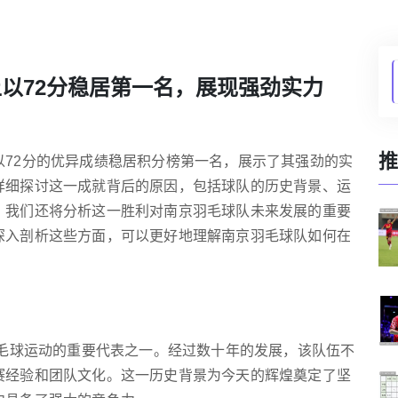
以72分稳居第一名，展现强劲实力
推
72分的优异成绩稳居积分榜第一名，展示了其强劲的实
详细探讨这一成就背后的原因，包括球队的历史背景、运
，我们还将分析这一胜利对南京羽毛球队未来发展的重要
深入剖析这些方面，可以更好地理解南京羽毛球队如何在
羽毛球运动的重要代表之一。经过数十年的发展，该队伍不
赛经验和团队文化。这一历史背景为今天的辉煌奠定了坚