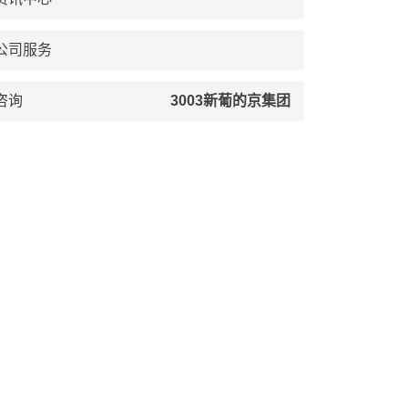
公司服务
咨询
3003新葡的京集团