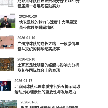
成都足球队在世锦赛积分榜上以50分
稳居第一名展现强劲实力
2026-01-20
快攻足球的魅力与速度十大明星球
员带你领略瞬间精彩
2026-01-19
广州排球队的成长之路：一段激情与
奋斗交织的排球纪实故事
2026-01-18
土耳其足球明星的崛起与影响力分析
及其在国际舞台上的表现
2026-01-17
北京网球队心理素质排名第五揭示网球
运动员心理素质的重要性与发展潜力
2026-01-06