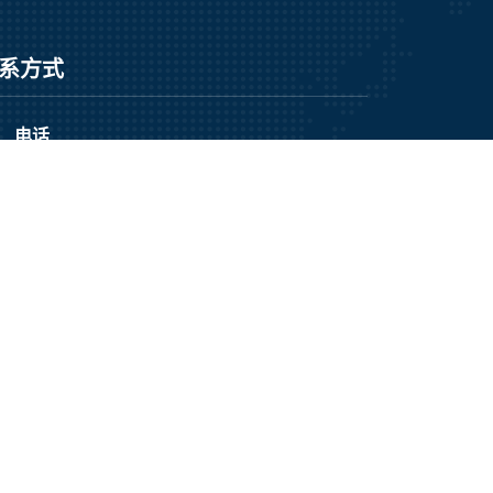
系方式
电话
17383029682
邮箱
disjointed@mac.com
地址
北京市海淀区长春桥路11号3号楼7层707