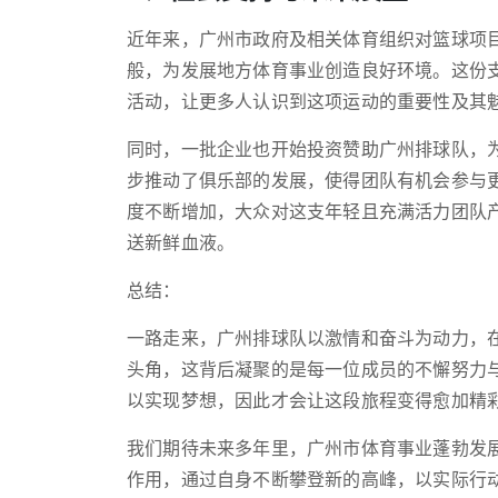
近年来，广州市政府及相关体育组织对篮球项
般，为发展地方体育事业创造良好环境。这份支
活动，让更多人认识到这项运动的重要性及其
同时，一批企业也开始投资赞助广州排球队，
步推动了俱乐部的发展，使得团队有机会参与
度不断增加，大众对这支年轻且充满活力团队
送新鲜血液。
总结：
一路走来，广州排球队以激情和奋斗为动力，
头角，这背后凝聚的是每一位成员的不懈努力
以实现梦想，因此才会让这段旅程变得愈加精
我们期待未来多年里，广州市体育事业蓬勃发展，而作
作用，通过自身不断攀登新的高峰，以实际行