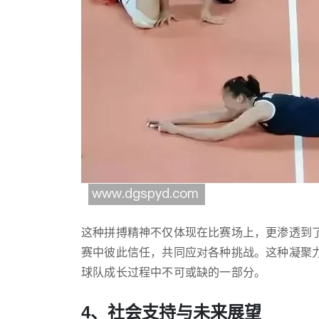
这种拼搏精神不仅体现在比赛场上，更渗透到
赛中彼此信任，共同应对各种挑战。这种凝聚
球队成长过程中不可或缺的一部分。
4、社会支持与未来展望