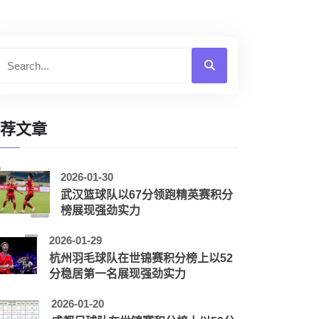
荐文章
2026-01-30
武汉篮球队以67分领跑精英赛积分
榜展现强劲实力
2026-01-29
杭州羽毛球队在世锦赛积分榜上以52
分稳居第一名展现强劲实力
2026-01-20