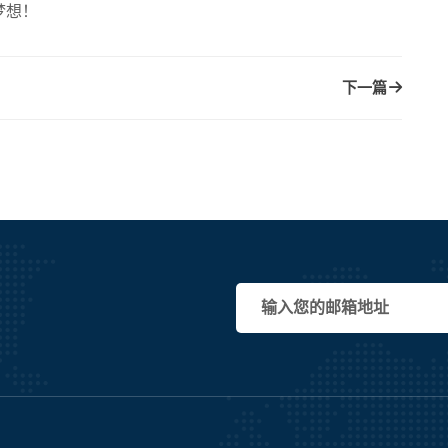
梦想！
下一篇