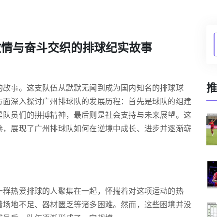
激情与奋斗交织的排球纪实故事
推
的故事。这支队伍从默默无闻到成为国内知名的排球球
方面深入探讨广州排球队的发展历程：首先是球队的组建
是队员们的拼搏精神，最后则是社会支持与未来展望。这
卷，展现了广州排球队如何在逆境中成长、进步并逐渐崭
一群热爱排球的人聚集在一起，怀揣着对这项运动的热
着场地不足、器材匮乏等诸多困难。然而，这些困境并没