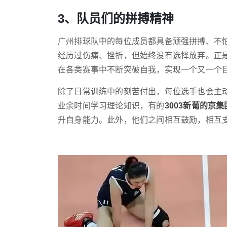
3、队员们的拼搏精神
广州排球队中的每位成员都具备顽强拼搏、不
经历过伤痛、挫折，但始终没有选择放弃。正
在各类赛事中不断突破自我，实现一个又一个
除了日常训练中的刻苦付出，每位选手也会主
业余时间学习理论知识，有的
3003新葡的京
升自身能力。此外，他们之间相互鼓励，相互