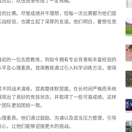
成员后，队伍逐渐形成了一定规模。
性的比赛。尽管成绩并不理想，但每一次比赛都为他们提
实战经验，也建立起了深厚的友谊。他们明白，要想在竞
。
最初的一位志愿教练，到如今拥有专业背景和丰富经验的
水平及心理素质。首席教练通过引入科学训练方法，使得
。
过不同战术演练，提高整体默契度。在长时间严格而系统
展现出了良好的竞技状态，并取得了一些可喜成绩。这样
个团队更加团结一致。
心理素质。他们通过鼓励、沟通以及适当压力管理，引导
信心，让他们能够迎接更大的挑战。