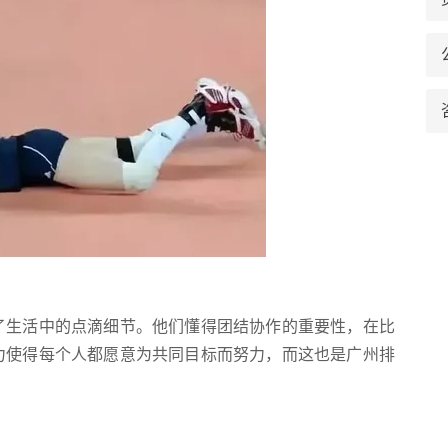
了生活中的点滴细节。他们懂得团结协作的重要性，在比
力使得每个人都愿意为共同目标而努力，而这也是广州排