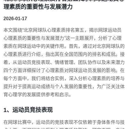
理素质的重要性与发展潜力
2026-01-17
本文围绕“北京网球队心理素质排名第五，揭示网球运动员
心理素质的重要性与发展潜力”这一主题展开，分析了心理
素质在网球运动中的关键作用。首先，通过对北京网球队的
心理素质进行介绍，指出其在全国范围内的排名和成就。接
着，从运动员竞技表现、情绪管理、团队协作以及未来潜力
四个方面详细探讨了心理素质对网球运动员发展的影响。在
每个方面中，我们将结合实例，深入分析心理素质的培养与
提升对于提高运动成绩与个人发展的重要性，为广泛关注体
育心理学的发展提供参考和启示。
1、运动员竞技表现
在网球比赛中，运动员的竞技表现不仅依赖于身体条件与技