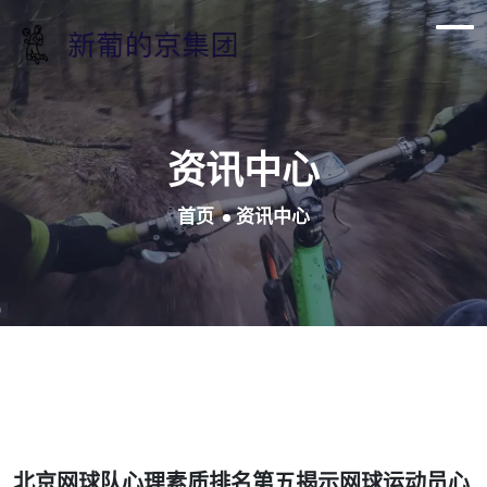
资讯中心
首页
资讯中心
北京网球队心理素质排名第五揭示网球运动员心