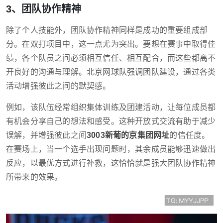
3、团队协作精神
除了个人技能外，团队协作精神同样是成功的重要组成部
分。在双打项目中，这一点尤为突出。要想在赛事中取得佳
绩，各个队员之间必须相互信任、相互配合，而这些都离不
开良好的沟通与理解。北京网球队强调团队建设，通过各类
活动增强彼此之间的默契感。
例如，该队伍经常组织集体训练及团建活动，让每位成员都
有机会分享自己的想法和感受。这种开放式交流有助于减少
误解，并增强彼此之间
3003新葡的京集团网址
的信任度。
在赛场上，当一个选手出现问题时，其余成员能够迅速做出
反应，以最优方式进行补救，这恰恰就是强大团队协作精神
所带来的效果。