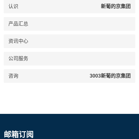
认识
新葡的京集团
产品汇总
资讯中心
公司服务
咨询
3003新葡的京集团
邮箱订阅