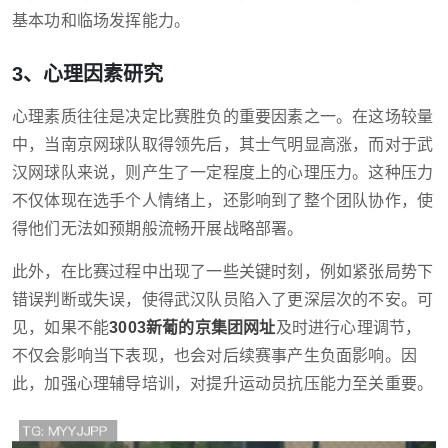
基本功和临场发挥能力。
3、心理因素研究
心理素质往往是决定比赛胜负的重要因素之一。在这场较量
中，当南京网球队取得领先后，其士气明显高涨，而对于武
汉网球队来说，则产生了一定程度上的心理压力。这种压力
不仅体现在选手个人情绪上，还影响到了整个团队协作，使
得他们无法如预期般流畅开展战略部署。
此外，在比赛过程中出现了一些关键时刻，例如紧张局势下
错误判断或失误，使得武汉队员陷入了更深层次的不安。可
见，如果不能
3003新葡的京集团网址
及时进行心理调节，
不仅会影响当下表现，也会对后续赛事产生负面影响。因
此，加强心理辅导培训，对提升运动员抗压能力至关重要。