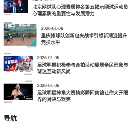
北京网球队心理素质排名第五揭示网球运动员
心理素质的重要性与发展潜力
2026-01-06
重庆排球队创新包夹战术引领新潮流提升
竞技水平
2026-01-05
足球明星积极参与合拍活动展现亲民形象与
球迷互动新风尚
2026-01-05
足球明星摔角大赛精彩瞬间集锦让你大开眼
界的对决与欢笑
导航