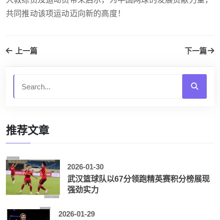
共同推动该项运动迈向新的高度！
上一篇
下一篇
推荐文章
2026-01-30
武汉篮球队以67分领跑精英赛积分榜展现
强劲实力
2026-01-29