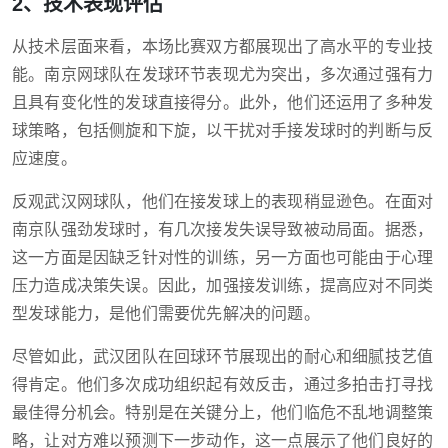
2、技术表现评估
从技术层面来看，本场比赛双方都展现出了高水平的专业技
能。南京网球队在发球环节表现尤为突出，多次通过强有力
且具有变化性的发球直接得分。此外，他们还运用了多种发
球策略，包括侧旋和下旋，以干扰对手接发球时的判断与反
应速度。
反观武汉网球队，他们在接发球上的表现稍显逊色。在面对
南京队强劲发球时，有几次接发失误导致被动局面。据悉，
这一方面是因缺乏针对性的训练，另一方面也可能由于心理
压力造成决策失误。因此，加强接发训练，提高应对不同类
型发球能力，是他们需要优先解决的问题。
尽管如此，武汉团队在回球环节展现出的耐心和细腻技艺值
得肯定。他们多次成功组织起有效反击，通过多拍击打寻找
最佳得分机会。特别是在关键分上，他们临危不乱地调整策
略，让对方难以预测下一步动作，这一点展示了他们良好的