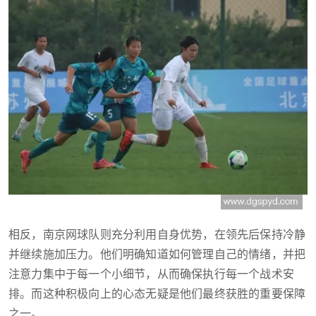
相反，南京网球队则充分利用自身优势，在领先后保持冷静
并继续施加压力。他们明确知道如何管理自己的情绪，并把
注意力集中于每一个小细节，从而确保执行每一个战术安
排。而这种积极向上的心态无疑是他们最终获胜的重要保障
之一。